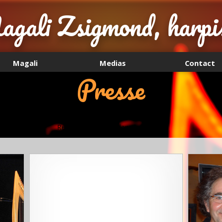
gali Zsigmond, harpi
Magali
Medias
Contact
Presse
Retrouvez Magali dans la presse.