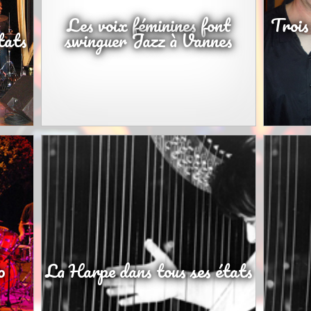
Les voix féminines font
Trois
tats
swinguer Jazz à Vannes
o
La Harpe dans tous ses états