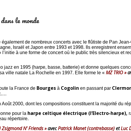
 dans le monde
 également de nombreux concerts avec le flûtiste de Pan Jean
magne, Israël et Japon entre 1993 et 1998. Ils enregistrent e
initie à une forme de concert où le public très silencieux et recue
io jazz en 1995 (harpe, basse, batterie) et donne quelques conce
MZ TRIO »
a
 sa ville natale La Rochelle en 1997. Elle forme le «
Bourges
Cogolin
Clermon
oute la France de
à
en passant par
tc.…
 Août 2000, dont les compositions constituent la majorité du rép
harpe celtique électrique (l’Electro-harpe),
sionne pour la
r
au répertoire.
i Zsigmond N’ Friends »
avec
Patrick Manet (contrebasse)
et
Luc D