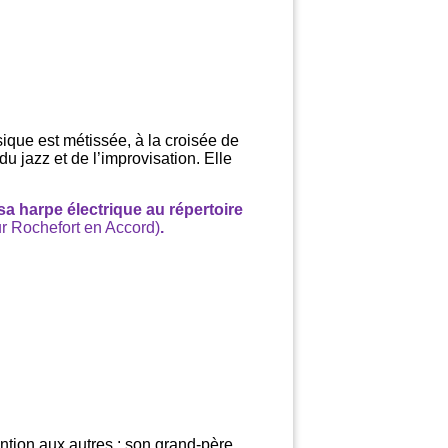
que est métissée, à la croisée de
u jazz et de l’improvisation. Elle
a harpe électrique au répertoire
r Rochefort en Accord)
.
tention aux autres : son grand-père