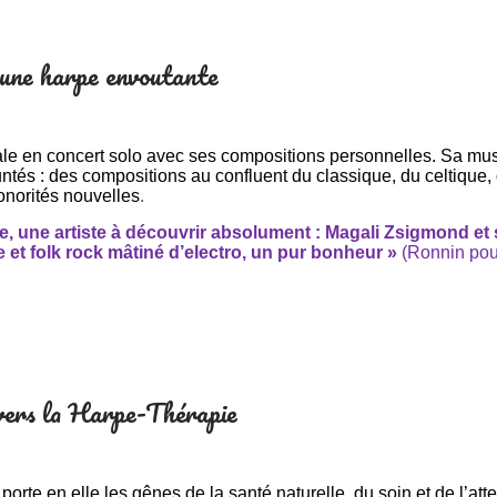
 une harpe envoutante
le en concert solo avec ses compositions personnelles. S
a
musi
tés : des compositions au confluent du classique, du celtique, d
onorités nouvelles
.
e, une artiste à découvrir absolument :
Magali Zsigmond et s
 et folk rock mâtiné d’electro, un pur bonheur »
(Ronnin pou
vers la Harpe-Thérapie
porte en elle les gênes de la santé naturelle, du soin et de l’at