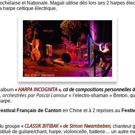
helaise et Nationale. Magali utilise dès lors ses 2 harpes élect
a harpe celtique électrique.
« HARPA INCOGNITA »,
cd de compositions personnelles à 
l album
s
, orchestrées par Pascal Lamour
«
l’electro-shaman » Breton, qui
harpe.
estival Français de Canton
en Chine et à 2 reprises au
Festi
« CLASSIK BITIBAK » de
Simon Nwambeben
,
 du groupe
chanteur g
titué de guitare/chant, harpe, violoncelle, batterie… un autre m