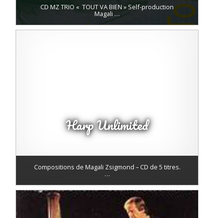
CD MZ TRIO « TOUT VA BIEN » Self-production
Magali …
Harp Unlimited
Compositions de Magali Zsigmond – CD de 5 titres.
…