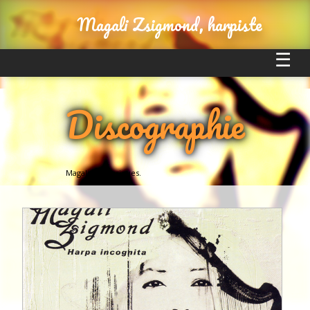
Magali Zsigmond, harpiste
Magali
Actualités
Discographie
Magali, des concerts solo
« L’Alchimie Harpistique »
Biographie
Meilleurs souvenirs
Medias
Discographie
Magali en musiques.
Vidéos
Presse
Références
Contact
Liens utiles
Témoignages