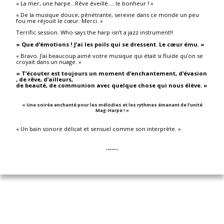
« La mer, une harpe…Rêve éveillé…. le bonheur ! »
« De la musique douce, pénétrante, sereine dans ce monde un peu
fou me réjouit le cœur. Merci. »
Terrific session. Who says the harp isn’t a jazz instrument!!
« Que d’émotions ! J’ai les poils qui se dressent. Le cœur ému. »
« Bravo. J’ai beaucoup aimé votre musique qui était si fluide qu’on se
croyait dans un nuage. »
« T’écouter est toujours un moment d’enchantement, d’évasion
, de rêve, d’ailleurs,
de beauté, de communion avec quelque chose qui nous élève. »
« Une soirée enchanté pour les mélodies et les rythmes émanant de l’unité
Mag-Harpe ! »
« Un bain sonore délicat et sensuel comme son interprète. »
………