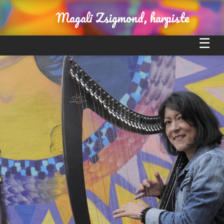
Magali Zsigmond, harpiste
Magali
Actualités
Magali, des concerts solo
« L’Alchimie Harpistique »
Biographie
Meilleurs souvenirs
Medias
Discographie
Vidéos
Presse
Références
Contact
Liens utiles
Témoignages