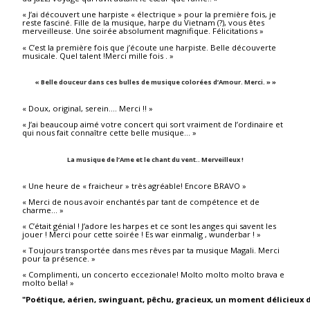
« J’ai découvert une harpiste « électrique » pour la première fois, je
reste fasciné. Fille de la musique, harpe du Vietnam (?), vous êtes
merveilleuse. Une soirée absolument magnifique. Félicitations »
« C’est la première fois que j’écoute une harpiste. Belle découverte
musicale. Quel talent !Merci mille fois . »
« Belle douceur dans ces bulles de musique colorées d’Amour. Merci. » »
« Doux, original, serein…. Merci !! »
« J’ai beaucoup aimé votre concert qui sort vraiment de l’ordinaire et
qui nous fait connaître cette belle musique… »
La musique de l’Ame et le chant du vent.. Merveilleux !
« Une heure de « fraicheur » très agréable! Encore BRAVO »
« Merci de nous avoir enchantés par tant de compétence et de
charme… »
« C’était génial ! J’adore les harpes et ce sont les anges qui savent les
jouer ! Merci pour cette soirée ! Es war einmalig , wunderbar ! »
« Toujours transportée dans mes rêves par ta musique Magali. Merci
pour ta présence. »
« Complimenti, un concerto eccezionale! Molto molto molto brava e
molto bella! »
"Poétique, aérien, swinguant, pêchu, gracieux, un moment délicieux 