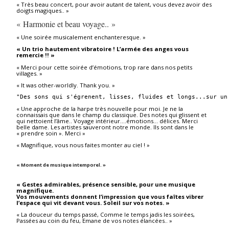
« Très beau concert, pour avoir autant de talent, vous devez avoir des
doigts magiques.. »
« Harmonie et beau voyage.. »
« Une soirée musicalement enchanteresque. »
« Un trio hautement vibratoire ! L’armée des anges vous
remercie !! »
« Merci pour cette soirée d’émotions, trop rare dans nos petits
villages. »
« It was other-worldly. Thank you. »
"Des sons qui s'égrenent, lisses, fluides et longs...sur un
« Une approche de la harpe très nouvelle pour moi. Je ne la
connaissais que dans le champ du classique. Des notes qui glissent et
qui nettoient l’âme.. Voyage intérieur….émotions… délices. Merci
belle dame. Les artistes sauveront notre monde. Ils sont dans le
« prendre soin ». Merci »
« Magnifique, vous nous faites monter au ciel ! »
« Moment de musique intemporel. »
« Gestes admirables, présence sensible, pour une musique
magnifique.
Vos mouvements donnent l’impression que vous faîtes vibrer
l’espace qui vit devant vous. Soleil sur vos notes. »
« La douceur du temps passé, Comme le temps jadis les soirées,
Passées au coin du feu, Emane de vos notes élancées.. »